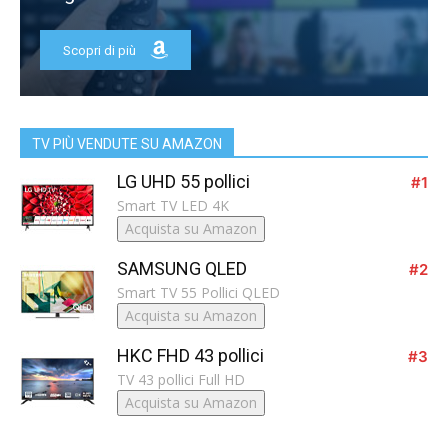
Scopri di più
TV PIÙ VENDUTE SU AMAZON
LG UHD 55 pollici
#1
Smart TV LED 4K
Acquista su Amazon
SAMSUNG QLED
#2
Smart TV 55 Pollici QLED
Acquista su Amazon
HKC FHD 43 pollici
#3
TV 43 pollici Full HD
Acquista su Amazon