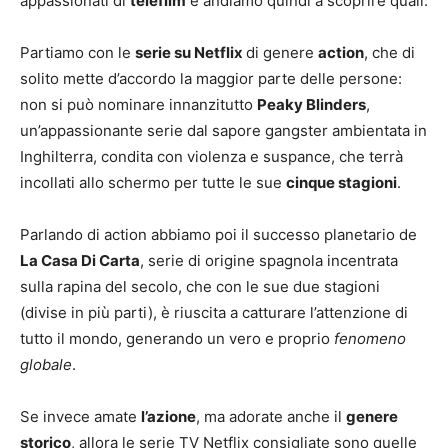
appassionati di
telefilm
e andiamo quindi a scoprire quali.
Partiamo con le
serie su Netflix
di genere
action
, che di
solito mette d’accordo la maggior parte delle persone:
non si può nominare innanzitutto
Peaky Blinders
,
un’appassionante serie dal sapore gangster ambientata in
Inghilterra, condita con violenza e suspance, che terrà
incollati allo schermo per tutte le sue
cinque stagioni
.
Parlando di action abbiamo poi il successo planetario de
La Casa Di Carta
, serie di origine spagnola incentrata
sulla rapina del secolo, che con le sue due stagioni
(divise in più parti), è riuscita a catturare l’attenzione di
tutto il mondo, generando un vero e proprio
fenomeno
globale
.
Se invece amate
l’azione
, ma adorate anche il
genere
storico
, allora le serie TV Netflix consigliate sono quelle