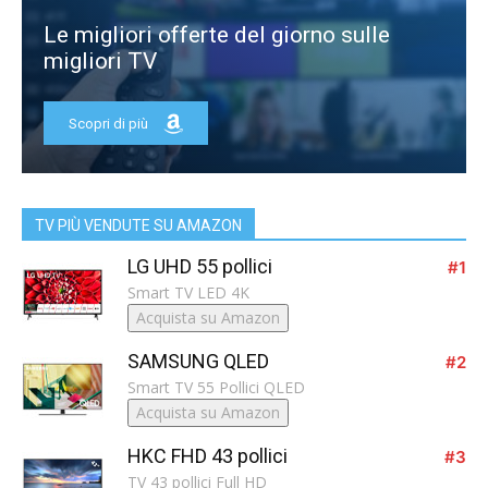
Le migliori offerte del giorno sulle
migliori TV
Scopri di più
TV PIÙ VENDUTE SU AMAZON
LG UHD 55 pollici
#1
Smart TV LED 4K
Acquista su Amazon
SAMSUNG QLED
#2
Smart TV 55 Pollici QLED
Acquista su Amazon
HKC FHD 43 pollici
#3
TV 43 pollici Full HD