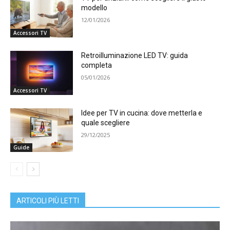
modello
12/01/2026
Accessori TV
Retroilluminazione LED TV: guida
completa
05/01/2026
Accessori TV
Idee per TV in cucina: dove metterla e
quale scegliere
29/12/2025
Guide
ARTICOLI PIÙ LETTI