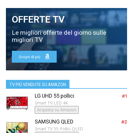
OFFERTE TV
Le migliori offerte del giorno sulle
migliori TV
Scopri di più
TV PIÙ VENDUTE SU AMAZON
LG UHD 55 pollici
#1
Smart TV LED 4K
Acquista su Amazon
SAMSUNG QLED
#2
Smart TV 55 Pollici QLED