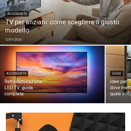
ACCESSORI TV
TV per anziani: come scegliere il giusto
modello
12/01/2026
ACCESSORI TV
GUIDE
Retroilluminazione
Idee per T
LED TV: guida
dove mett
completa
quale sce