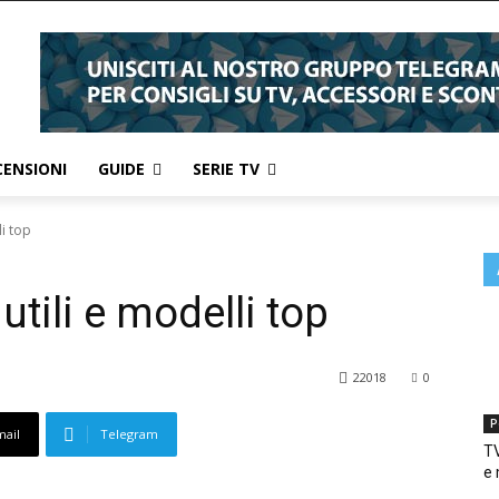
CENSIONI
GUIDE
SERIE TV
li top
 utili e modelli top
22018
0
P
mail
Telegram
TV
e 