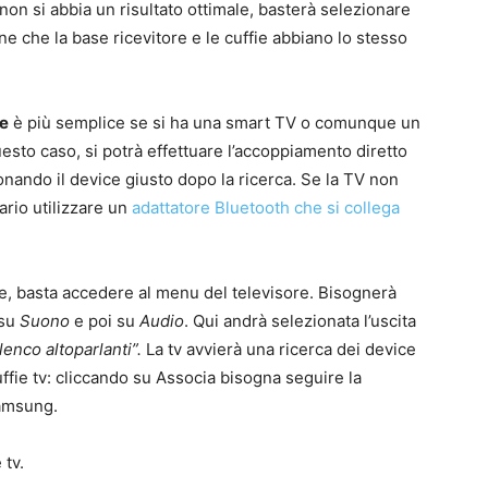
 non si abbia un risultato ottimale, basterà selezionare
ne che la base ricevitore e le cuffie abbiano lo stesso
re
è più semplice se si ha una smart TV o comunque un
esto caso, si potrà effettuare l’accoppiamento diretto
zionando il device giusto dopo la ricerca. Se la TV non
ario utilizzare un
adattatore Bluetooth che si collega
ce, basta accedere al menu del televisore. Bisognerà
 su
Suono
e poi su
Audio
. Qui andrà selezionata l’uscita
enco altoparlanti”.
La tv avvierà una ricerca dei device
uffie tv: cliccando su Associa bisogna seguire la
Samsung.
 tv.