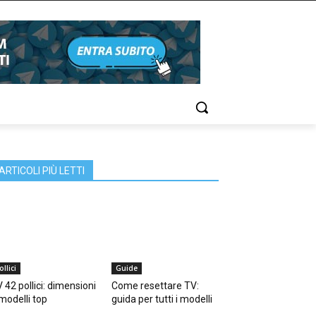
ARTICOLI PIÙ LETTI
ollici
Guide
 42 pollici: dimensioni
Come resettare TV:
modelli top
guida per tutti i modelli