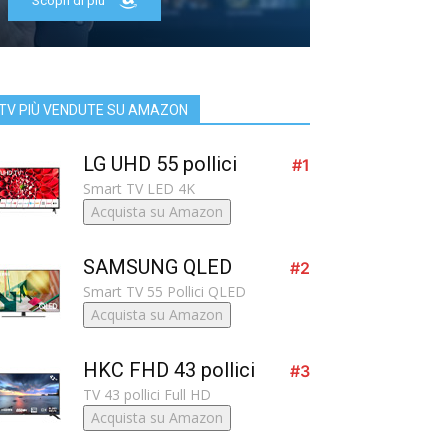
Scopri di più
TV PIÙ VENDUTE SU AMAZON
LG UHD 55 pollici
#1
Smart TV LED 4K
Acquista su Amazon
SAMSUNG QLED
#2
Smart TV 55 Pollici QLED
Acquista su Amazon
HKC FHD 43 pollici
#3
TV 43 pollici Full HD
Acquista su Amazon