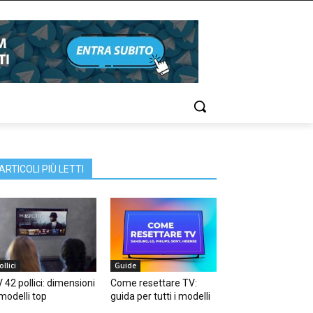
ARTICOLI PIÙ LETTI
ollici
Guide
 42 pollici: dimensioni
Come resettare TV:
modelli top
guida per tutti i modelli