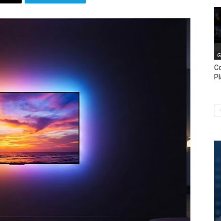
G
C
Pl