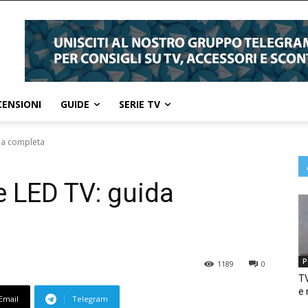
CENSIONI
GUIDE
SERIE TV
ida completa
e LED TV: guida
P
1189
0
TV
e 
Email
Telegram