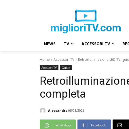
NEWS
TV
ACCESSORI TV
RE
Home
Accessori TV
Retroilluminazione LED TV: gu
Accessori TV
Guide
Retroilluminazion
completa
Alessandro
05/01/2026
WhatsApp
Facebook