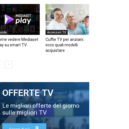
uide
Accessori TV
ome vedere Mediaset
Cuffie TV per anziani:
ay su smart TV
ecco quali modelli
acquistare
OFFERTE TV
Le migliori offerte del giorno
sulle migliori TV