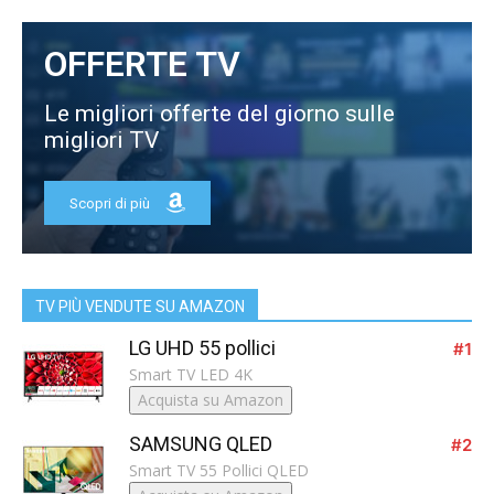
OFFERTE TV
Le migliori offerte del giorno sulle
migliori TV
Scopri di più
TV PIÙ VENDUTE SU AMAZON
LG UHD 55 pollici
#1
Smart TV LED 4K
Acquista su Amazon
SAMSUNG QLED
#2
Smart TV 55 Pollici QLED