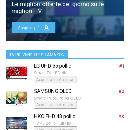
Le migliori offerte del giorno sulle
migliori TV
Scopri di più
TV PIÙ VENDUTE SU AMAZON
LG UHD 55 pollici
#1
Smart TV LED 4K
Acquista su Amazon
SAMSUNG QLED
#2
Smart TV 55 Pollici QLED
Acquista su Amazon
HKC FHD 43 pollici
#3
TV 43 pollici Full HD
Acquista su Amazon