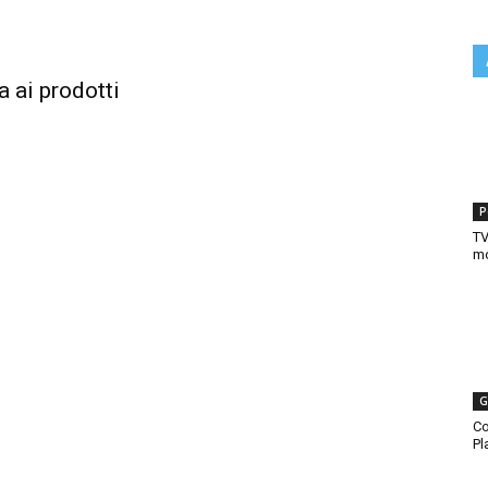
a ai prodotti
P
TV
mo
G
Co
Pl