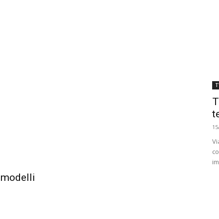
T
T
t
15
Vi
co
im
e modelli