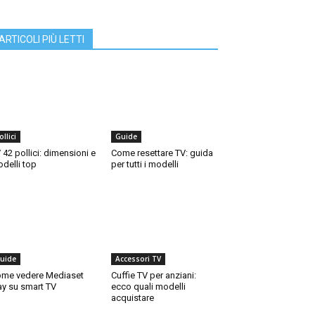
ARTICOLI PIÙ LETTI
ollici
Guide
 42 pollici: dimensioni e
Come resettare TV: guida
delli top
per tutti i modelli
uide
Accessori TV
me vedere Mediaset
Cuffie TV per anziani:
ay su smart TV
ecco quali modelli
acquistare