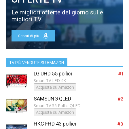
Le migliori offerte del giorno sulle
migliori TV
Scopri di più
TV PIÙ VENDUTE SU AMAZON
LG UHD 55 pollici
#1
Smart TV LED 4K
Acquista su Amazon
SAMSUNG QLED
#2
Smart TV 55 Pollici QLED
Acquista su Amazon
HKC FHD 43 pollici
#3